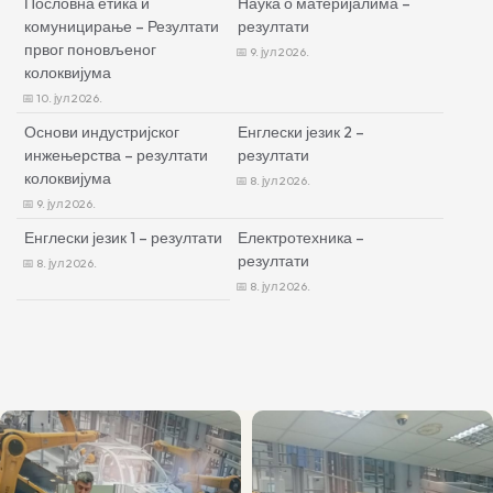
Пословна етика и
Наука о материјалима –
комуницирање – Резултати
резултати
првог поновљеног
9. јул 2026.
колоквијума
10. јул 2026.
Основи индустријског
Енглески језик 2 –
инжењерства – резултати
резултати
колоквијума
8. јул 2026.
9. јул 2026.
Енглески језик 1 – резултати
Електротехника –
резултати
8. јул 2026.
8. јул 2026.