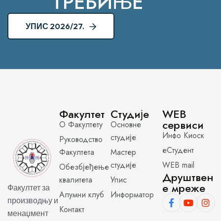
ТРЕБИЊЕ
УПИС 2026/27.
Факултет
Студије
WEB
сервиси
О Факултету
Основне
Инфо Киоск
студије
Руководство
еСтудент
Факултета
Мастер
студије
WEB mail
Обезбјеђење
Друштвен
квалитета
Упис
е мреже
Факултет за
Алумни клуб
Информатор
производњу и
Контакт
менаџмент