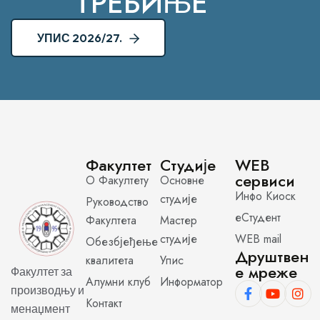
ТРЕБИЊЕ
УПИС 2026/27.
Факултет
Студије
WEB
сервиси
О Факултету
Основне
Инфо Киоск
студије
Руководство
еСтудент
Факултета
Мастер
студије
WEB mail
Обезбјеђење
Друштвен
квалитета
Упис
е мреже
Факултет за
Алумни клуб
Информатор
производњу и
Контакт
менаџмент