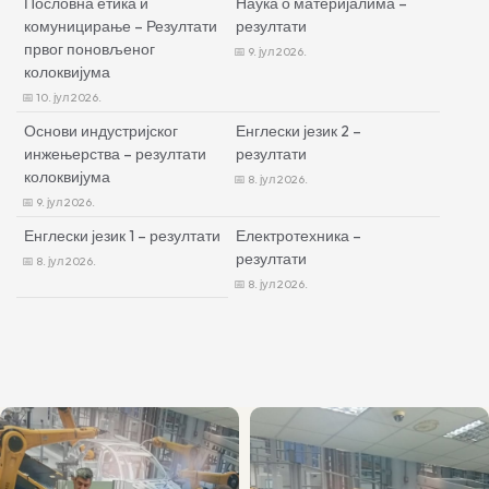
Пословна етика и
Наука о материјалима –
комуницирање – Резултати
резултати
првог поновљеног
9. јул 2026.
колоквијума
10. јул 2026.
Основи индустријског
Енглески језик 2 –
инжењерства – резултати
резултати
колоквијума
8. јул 2026.
9. јул 2026.
Енглески језик 1 – резултати
Електротехника –
резултати
8. јул 2026.
8. јул 2026.