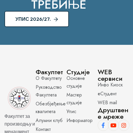
ТРЕБИЊЕ
УПИС 2026/27.
Факултет
Студије
WEB
сервиси
О Факултету
Основне
Инфо Киоск
студије
Руководство
еСтудент
Факултета
Мастер
студије
WEB mail
Обезбјеђење
Друштвен
квалитета
Упис
е мреже
Факултет за
Алумни клуб
Информатор
производњу и
Контакт
менаџмент