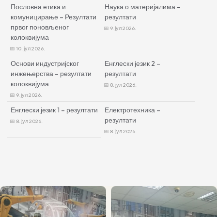
Пословна етика и
Наука о материјалима –
комуницирање – Резултати
резултати
првог поновљеног
9. јул 2026.
колоквијума
10. јул 2026.
Основи индустријског
Енглески језик 2 –
инжењерства – резултати
резултати
колоквијума
8. јул 2026.
9. јул 2026.
Енглески језик 1 – резултати
Електротехника –
резултати
8. јул 2026.
8. јул 2026.