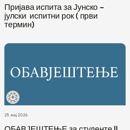
Пријава испита за Јунско –
јулски испитни рок ( први
термин)
25. мај 2026.
ОБАВЈЕШТЕЊЕ за студенте II