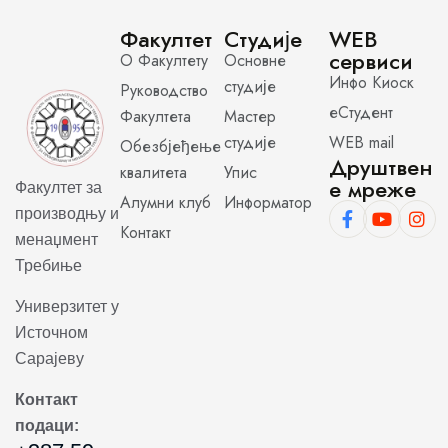
Факултет
Студије
WEB
сервиси
О Факултету
Основне
Инфо Киоск
студије
Руководство
еСтудент
Факултета
Мастер
студије
WEB mail
Обезбјеђење
Друштвен
квалитета
Упис
е мреже
Факултет за
Алумни клуб
Информатор
производњу и
Контакт
менаџмент
Требиње
Универзитет у
Источном
Сарајеву
Контакт
подаци: