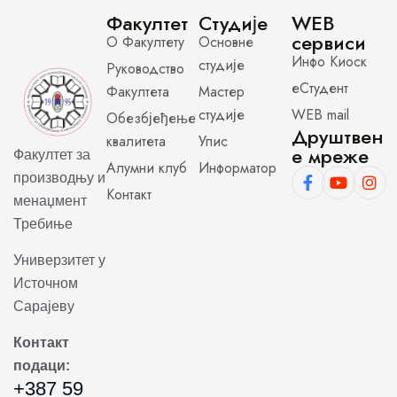
Факултет
Студије
WEB
сервиси
О Факултету
Основне
Инфо Киоск
студије
Руководство
еСтудент
Факултета
Мастер
студије
WEB mail
Обезбјеђење
Друштвен
квалитета
Упис
е мреже
Факултет за
Алумни клуб
Информатор
производњу и
Контакт
менаџмент
Требиње
Универзитет у
Источном
Сарајеву
Контакт
подаци:
+387 59