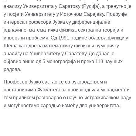
анализу
Универзитета у Саратову (Русија)
, а тренутно је
у посјети Универзитету у Источном Сарајеву. Подручје
интереса професора Јурка су диференцијалне
једначине, математичка физика, сектрална теорија и
инверзни проблеми. Од 1991. године обавља функцију
Шефа катедре за математичку физику и нумеричку
анализу на Универзитету у Саратову. До данас је
објавио више од 5 монографија и преко 113 научних
радова.
Професор Јурко састао се са руководством и
наставницима Факултета за производњу и менаџмент и
том приликом разговарао о научно-истраживачком раду
и могућностима сарадње између два универзитета.