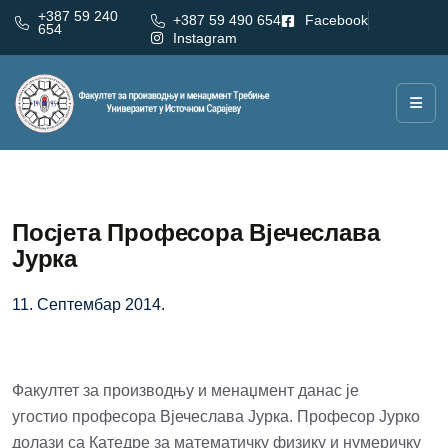
+387 59 240
+387 59 490 654
Facebook
654
Instagram
Посјета Професора Вјечеслава
Јурка
11. Септембар 2014.
Факултет за производњу и менаџмент данас је
угостио
професора Вјечеслава Јурка
. Професор Јурко
долази са Катедре за математичку физику и нумеричку