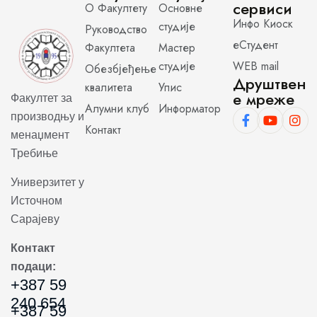
сервиси
О Факултету
Основне
Инфо Киоск
студије
Руководство
еСтудент
Факултета
Мастер
студије
WEB mail
Обезбјеђење
Друштвен
квалитета
Упис
е мреже
Факултет за
Алумни клуб
Информатор
производњу и
Контакт
менаџмент
Требиње
Универзитет у
Источном
Сарајеву
Контакт
подаци:
+387 59
240 654
+387 59