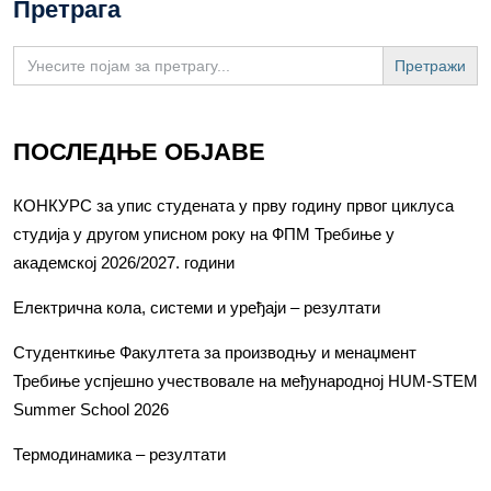
Претрага
Search
for:
ПОСЛЕДЊЕ ОБЈАВЕ
КОНКУРС за упис студената у прву годину првог циклуса
студија у другом уписном року на ФПМ Требиње у
академској 2026/2027. години
Електрична кола, системи и уређаји – резултати
Студенткиње Факултета за производњу и менаџмент
Требиње успјешно учествовале на међународној HUM-STEM
Summer School 2026
Термодинамика – резултати