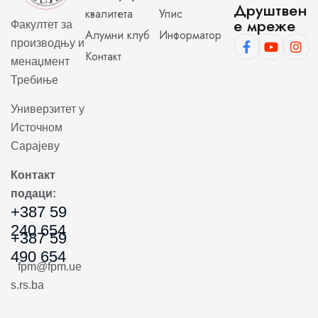
Друштвен
квалитета
Упис
е мреже
Факултет за
Алумни клуб
Информатор
производњу и
Контакт
менаџмент
Требиње
Универзитет у
Источном
Сарајеву
Контакт
подаци:
+387 59
240 654
+387 59
490 654
fpm@fpm.ue
s.rs.ba