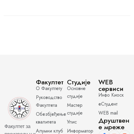
Факултет
Студије
WEB
сервиси
О Факултету
Основне
Инфо Киоск
студије
Руководство
еСтудент
Факултета
Мастер
студије
WEB mail
Обезбјеђење
Друштвен
квалитета
Упис
е мреже
Факултет за
Алумни клуб
Информатор