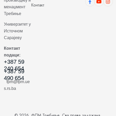
производњу и
Контакт
менаџмент
Требиње
Универзитет у
Источном
Сарајеву
Контакт
подаци:
+387 59
240 654
+387 59
490 654
fpm@fpm.ue
s.rs.ba
© 2026. ФПМ Требиње. Сва права задржана.