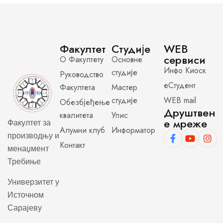
Факултет
Студије
WEB
сервиси
О Факултету
Основне
Инфо Киоск
студије
Руководство
еСтудент
Факултета
Мастер
студије
WEB mail
Обезбјеђење
Друштвен
квалитета
Упис
е мреже
Факултет за
Алумни клуб
Информатор
производњу и
Контакт
менаџмент
Требиње
Универзитет у
Источном
Сарајеву