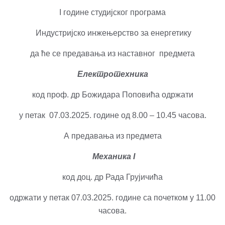
I године студијског програма
Индустријско инжењерство за енергетику
да ће се предавања из наставног предмета
Електротехника
код проф. др Божидара Поповића одржати
у петак 07.03.2025. године од 8.00 – 10.45 часова.
А предавања из предмета
Механика
I
код доц. др Рада Грујичића
одржати у петак 07.03.2025. године са почетком у 11.00
часова.