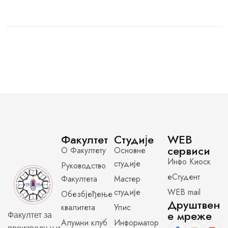
Факултет
Студије
WEB
сервиси
О Факултету
Основне
Инфо Киоск
студије
Руководство
еСтудент
Факултета
Мастер
студије
WEB mail
Обезбјеђење
Друштвен
квалитета
Упис
е мреже
Факултет за
Алумни клуб
Информатор