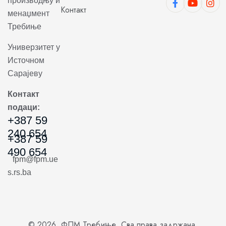
производњу и
Контакт
менаџмент
Требиње
Универзитет у
Источном
Сарајеву
Контакт
подаци:
+387 59
240 654
+387 59
490 654
fpm@fpm.ue
s.rs.ba
© 2026. ФПМ Требиње. Сва права задржана.