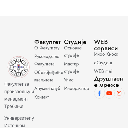
Факултет
Студије
WEB
сервиси
О Факултету
Основне
Инфо Киоск
студије
Руководство
еСтудент
Факултета
Мастер
студије
WEB mail
Обезбјеђење
Друштвен
квалитета
Упис
е мреже
Факултет за
Алумни клуб
Информатор
производњу и
Контакт
менаџмент
Требиње
Универзитет у
Источном