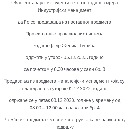
Обавјештавају се студенти четврте године смјера
Индустријски менаџмент
да ће се предавања из наставног предмета
Пројектовање производних система
код проф. др Жељка Ђурића
одржати у уторак 05.12.2023. године
са почетком у 8.30 часова у сали бр. 3
Предавања из предмета Финансијски менаџмент која су
планирана за уторак 05.12.2023. године
одржаће се у петак 08.12.2023. године у времену од
08.00 – 12.00 часова у сали бр. 4
Вјежбе из предмета Основе конструисања уз рачунарску
подршку