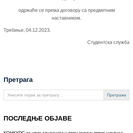
одржаће се према договору са предметним
наставником.
Требиње, 04.12.2023.
Студентска служба
Претрага
Search
for:
ПОСЛЕДЊЕ ОБЈАВЕ
КОНКУРС за упис студената у прву годину првог циклуса