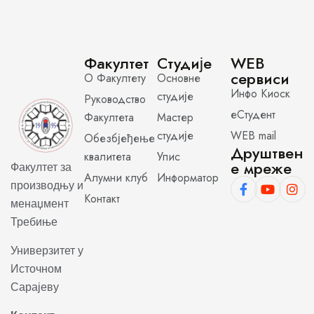
Факултет
Студије
WEB
сервиси
О Факултету
Основне
Инфо Киоск
студије
Руководство
еСтудент
Факултета
Мастер
студије
WEB mail
Обезбјеђење
Друштвен
квалитета
Упис
е мреже
Факултет за
Алумни клуб
Информатор
производњу и
Контакт
менаџмент
Требиње
Универзитет у
Источном
Сарајеву