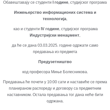
Обавештавају се студенти
I године
, студијског програма
Инжењерство информационих система и
технологија
,
као и студенти
IV године
, студијског програма
Индустријски менаџмент
,
да ће се дана 03.03.2025. године одржати само
предавања из предмета
Предузетништво
код професора Миње Болесниковa.
Предавања ће почети у 10:00 сати и наставиће се према
планираном распореду и договору са предметним
наставником. Остала предавања тог дана неће бити
одржана.