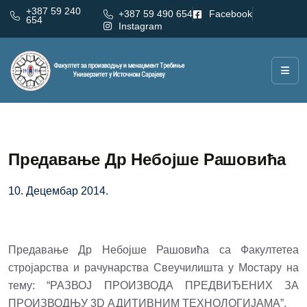
+387 59 240
+387 59 490 654
Facebook
654
Instagram
Предавање Др Небојше Рашовића
10. Децембар 2014.
Предавање Др Небојше Рашовића са Факултетеа
стројарства и рачунарства Свеучилишта у Мостару на
тему: “РАЗВОЈ ПРОИЗВОДА ПРЕДВИЂЕНИХ ЗА
ПРОИЗВОДЊУ 3D АДИТИВНИМ ТЕХНОЛОГИЈАМА”.