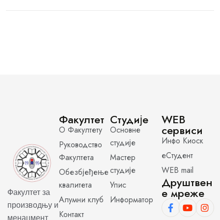
Факултет
Студије
WEB
сервиси
О Факултету
Основне
Инфо Киоск
студије
Руководство
еСтудент
Факултета
Мастер
студије
WEB mail
Обезбјеђење
Друштвен
квалитета
Упис
е мреже
Факултет за
Алумни клуб
Информатор
производњу и
Контакт
менаџмент