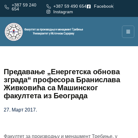
+387 59 240
+387 59 490 654
Facebook
654
Instagram
Предавање „Енергетска обнова
зграда“ професора Бранислава
Живковића са Машинског
факултета из Београда
27. Март 2017.
Факултет за производњу и менаџмент Требиње, у