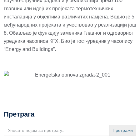
научно-стручних радова и у реализацији преко 100
главних или идејних пројеката термотехничких
инсталација у објектима различитих намјена. Водио је 5
међународних пројеката и учествовао у реализацији још
8. Обављао je функцију заменика Главног и одговорног
уредника часописа КГХ. Био је гост-уредник у часопису
“Energy and Buildings”.
Претрага
Search
for: