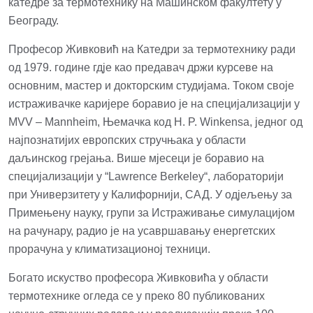
катедре за термотехнику на Машинском факултету у
Београду.
Професор Живковић на Катедри за термотехнику ради
од 1979. године гдје као предавач држи курсеве на
основним, мастер и докторским студијама. Током своје
истраживачке каријере боравио је на специјализацији у
MVV – Mannheim, Њемачкa код H. P. Winkensa, једног од
најпознатијих европских стручњака у области
даљинскоg грејања. Више мјесеци је боравио на
специјализацији у “Lawrence Berkeley“, лабораторији
при Универзитету у Калифорнији, САД. У одјељењу за
Примењену науку, групи за Истраживање симулацијом
на рачунару, радио је на усавршавању енергетских
прорачуна у климатизационој техници.
Богато искуство професора Живковића у области
термотехнике огледа се у преко 80 публикованих