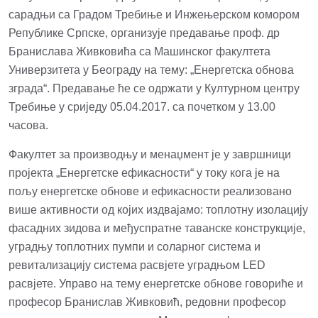
сарадњи са Градом Требиње и Инжењерском комором
Републике Српске, организује предавање проф. др
Бранислава Живковића са Машинског факултета
Универзитета у Београду на тему: „Енергетска обнова
зграда“. Предавање ће се одржати у Културном центру
Требиње у сриједу 05.04.2017. са почетком у 13.00
часова.
Факултет за производњу и менаџмент је у завршници
пројекта „Енергетске ефикасности“ у току кога је на
пољу енергетске обнове и ефикасности реализовано
више активности од којих издвајамо: топлотну изолацију
фасадних зидова и међуспратне таванске конструкције,
уградњу топлотних пумпи и соларног система и
ревитализацију система расвјете уградњом LED
расвјете. Управо на тему енергетске обнове говориће и
професор Бранислав Живковић, редовни професор