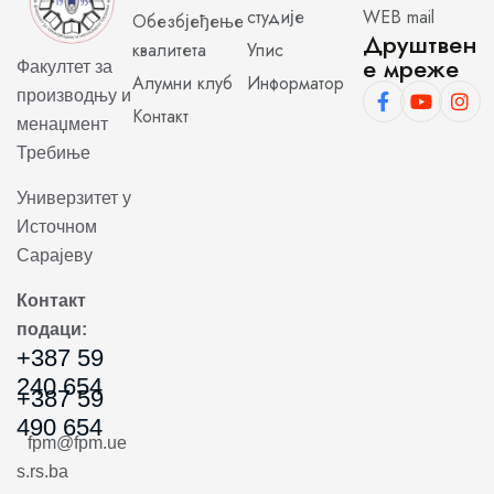
студије
WEB mail
Обезбјеђење
Друштвен
квалитета
Упис
е мреже
Факултет за
Алумни клуб
Информатор
производњу и
Контакт
менаџмент
Требиње
Универзитет у
Источном
Сарајеву
Контакт
подаци:
+387 59
240 654
+387 59
490 654
fpm@fpm.ue
s.rs.ba