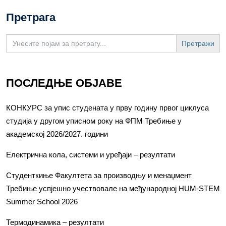
Претрага
Search
for:
ПОСЛЕДЊЕ ОБЈАВЕ
КОНКУРС за упис студената у прву годину првог циклуса
студија у другом уписном року на ФПМ Требиње у
академској 2026/2027. години
Електрична кола, системи и уређаји – резултати
Студенткиње Факултета за производњу и менаџмент
Требиње успјешно учествовале на међународној HUM-STEM
Summer School 2026
Термодинамика – резултати