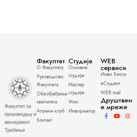
Факултет
Студије
WEB
сервиси
О Факултету
Основне
Инфо Киоск
студије
Руководство
еСтудент
Факултета
Мастер
студије
WEB mail
Обезбјеђење
Друштвен
квалитета
Упис
е мреже
Факултет за
Алумни клуб
Информатор
производњу и
Контакт
менаџмент
Требиње