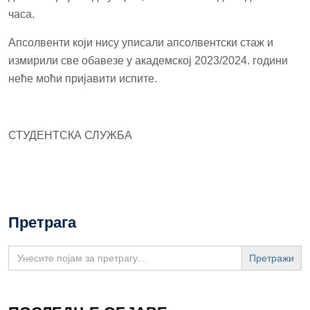
часа.
Апсолвенти који нису уписали апсолвентски стаж и
измирили све обавезе у академској 2023/2024. години
неће моћи пријавити испите.
СТУДЕНТСКА СЛУЖБА
Претрага
Search
for: