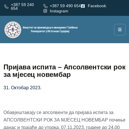
+387 59 240
+387 59 490 654
Facebook
654
Instagram
Пријава испита – Апсолвентски рок
за мјесец новембар
31. Октобар 2023.
Обавјештавају се апсолвенти да пријава испита за
АПСОЛВЕНТСКИ РОК ЗА МЈЕСЕЦ НОВЕМБАР почиње
данас и трајаће до уторка, 07.11.2023. године до 24.00