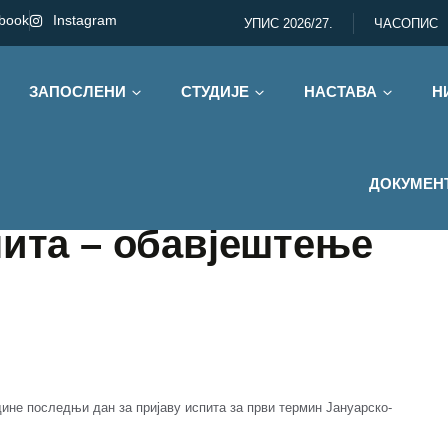
book
Instagram
УПИС 2026/27.
ЧАСОПИС
ЗАПОСЛЕНИ
СТУДИЈЕ
НАСТАВА
Н
ДОКУМЕН
пита – обавјештење
одине последњи дан за пријаву испита за први термин Јануарско-