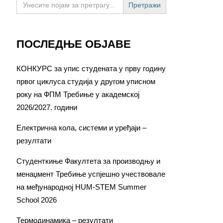
for:
ПОСЛЕДЊЕ ОБЈАВЕ
КОНКУРС за упис студената у прву годину
првог циклуса студија у другом уписном
року на ФПМ Требиње у академској
2026/2027. години
Електрична кола, системи и уређаји –
резултати
Студенткиње Факултета за производњу и
менаџмент Требиње успјешно учествовале
на међународној HUM-STEM Summer
School 2026
Термодинамика – резултати