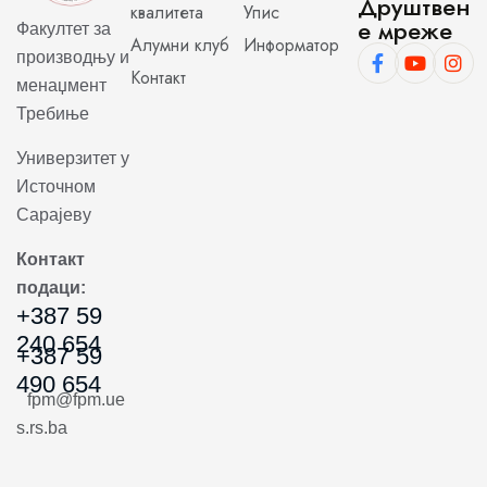
Друштвен
квалитета
Упис
е мреже
Факултет за
Алумни клуб
Информатор
производњу и
Контакт
менаџмент
Требиње
Универзитет у
Источном
Сарајеву
Контакт
подаци:
+387 59
240 654
+387 59
490 654
fpm@fpm.ue
s.rs.ba