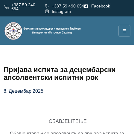
+387 59 240
+387 59 490 654
Facebook
654
Instagram
Пријава испита за децембарски
апсолвентски испитни рок
8. Децембар 2025.
ОБАВЈЕШТЕЊЕ
Обавјештавају се апсолвенти да пријава испита за