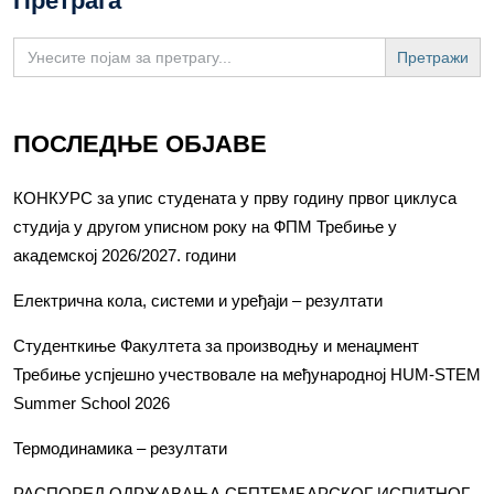
Претрага
Search
for:
ПОСЛЕДЊЕ ОБЈАВЕ
КОНКУРС за упис студената у прву годину првог циклуса
студија у другом уписном року на ФПМ Требиње у
академској 2026/2027. години
Електрична кола, системи и уређаји – резултати
Студенткиње Факултета за производњу и менаџмент
Требиње успјешно учествовале на међународној HUM-STEM
Summer School 2026
Термодинамика – резултати
РАСПОРЕД ОДРЖАВАЊА СЕПТЕМБАРСКОГ ИСПИТНОГ