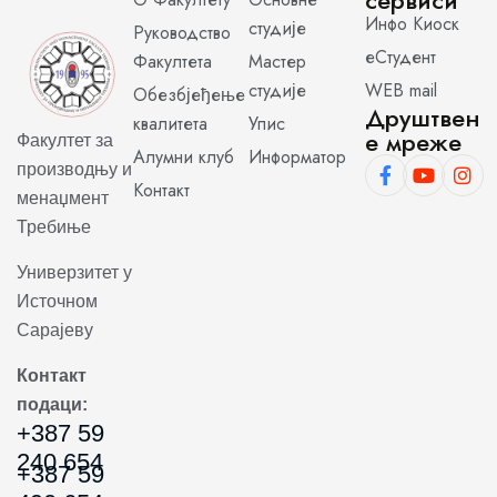
сервиси
Инфо Киоск
студије
Руководство
еСтудент
Факултета
Мастер
студије
WEB mail
Обезбјеђење
Друштвен
квалитета
Упис
е мреже
Факултет за
Алумни клуб
Информатор
производњу и
Контакт
менаџмент
Требиње
Универзитет у
Источном
Сарајеву
Контакт
подаци:
+387 59
240 654
+387 59