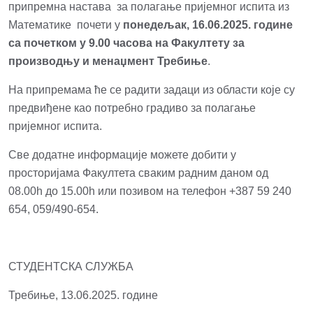
припремна настава за полагање пријемног испита из
Mатематике почети у
понедељак,
16
.
0
6.2025
. године
са почетком у
9
.00 часова на Факултету за
производњу и менаџмент Требиње
.
На припремама ће се радити задаци из области које су
предвиђене као потребно градиво за полагање
пријемног испита.
Све додатне информације можете добити у
просторијама Факултета сваким радним даном од
08.00h до 15.00h или позивом на телефон
+387 59 240
654, 059/490-654
.
СТУДЕНТСКА СЛУЖБА
Требиње, 13.06.2025. године