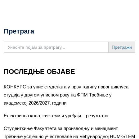
Претрага
Search
for:
ПОСЛЕДЊЕ ОБЈАВЕ
КОНКУРС за упис студената у прву годину првог циклуса
студија у другом уписном року на ФПМ Требиње у
академској 2026/2027. години
Електрична кола, системи и уређаји – резултати
Студенткиње Факултета за производњу и менаџмент
Требиње успјешно учествовале на међународној HUM-STEM