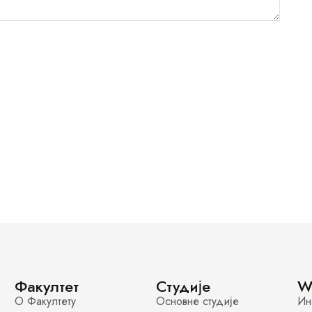
Факултет
Студије
W
О Факултету
Основне студије
Ин