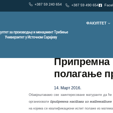
+387 59 240 654
+387 59 490 654
Face
ФАКУЛТЕТ
Припремна 
полагање п
14. Март 2016.
Обавјештавамо све заинтересоване матуранте да ће
организовати
припремна настава из математике 
на којима се квалификациони испит полаже из матема