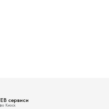
EB сервиси
фо Киоск