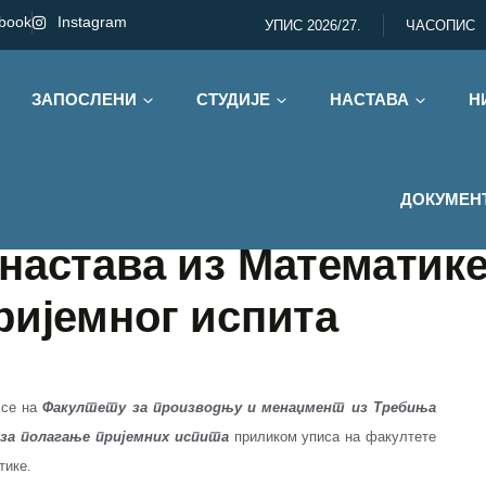
book
Instagram
УПИС 2026/27.
ЧАСОПИС
ЗАПОСЛЕНИ
СТУДИЈЕ
НАСТАВА
Н
ДОКУМЕН
настава из Математике
ријемног испита
 се на
Факултету за производњу и менаџмент из Требиња
за полагање пријемних испита
приликом уписа на факултете
тике.