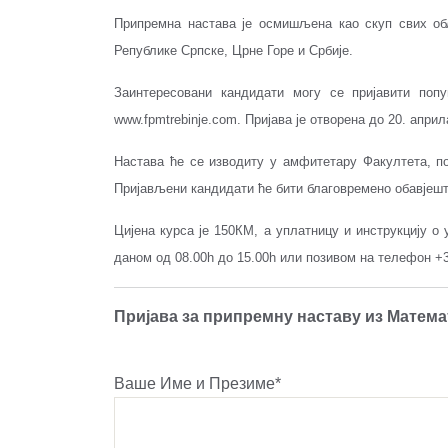
Припремна настава је осмишљена као скуп свих обл
Републике Српске, Црне Горе и Србије.
Заинтересовани кандидати могу се пријавити поп
www.fpmtrebinje.com. Пријава је отворена до 20. април
Настава ће се изводиту у амфитетару Факултета, по
Пријављени кандидати ће бити благовремено обавјешт
Цијена курса је 150КМ, а уплатницу и инструкцију 
даном од 08.00h до 15.00h или позивом на телефон +3
Пријава за припремну наставу из Матема
Ваше Име и Презиме*