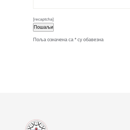
[recaptcha]
Поља означена са * су обавезна