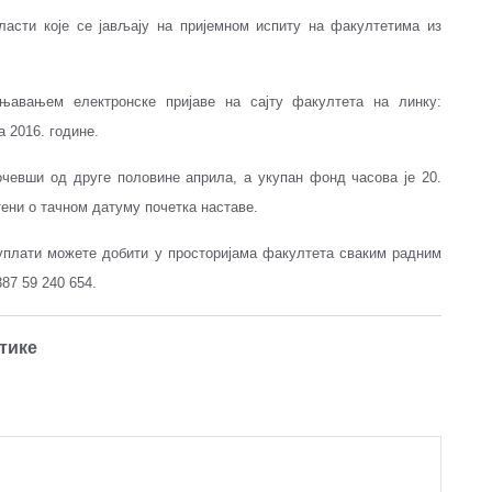
асти које се јављају на пријемном испиту на факултетима из
уњавањем електронске пријаве на сајту факултета на линку:
а 2016. године.
чевши од друге половине априла, а укупан фонд часова је 20.
ени о тачном датуму почетка наставе.
о уплати можете добити у просторијама факултета сваким радним
87 59 240 654.
тике