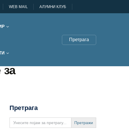
WEB MAIL
АЛУМНИ КЛУБ
ИР
Претрага
ТИ
 за
Претрага
Search
for: