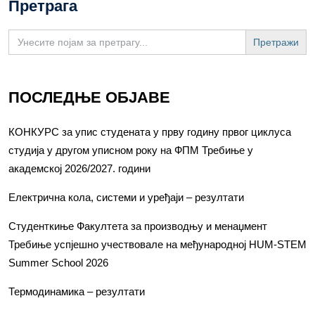
Претрага
Search
for:
ПОСЛЕДЊЕ ОБЈАВЕ
КОНКУРС за упис студената у прву годину првог циклуса
студија у другом уписном року на ФПМ Требиње у
академској 2026/2027. години
Електрична кола, системи и уређаји – резултати
Студенткиње Факултета за производњу и менаџмент
Требиње успјешно учествовале на међународној HUM-STEM
Summer School 2026
Термодинамика – резултати