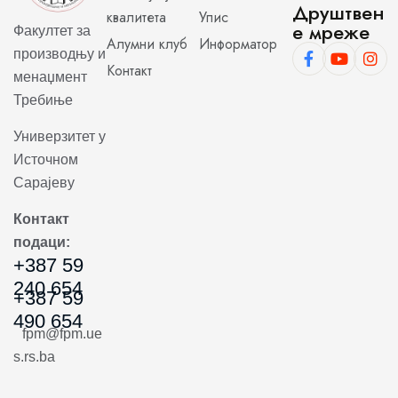
Друштвен
квалитета
Упис
е мреже
Факултет за
Алумни клуб
Информатор
производњу и
Контакт
менаџмент
Требиње
Универзитет у
Источном
Сарајеву
Контакт
подаци:
+387 59
240 654
+387 59
490 654
fpm@fpm.ue
s.rs.ba