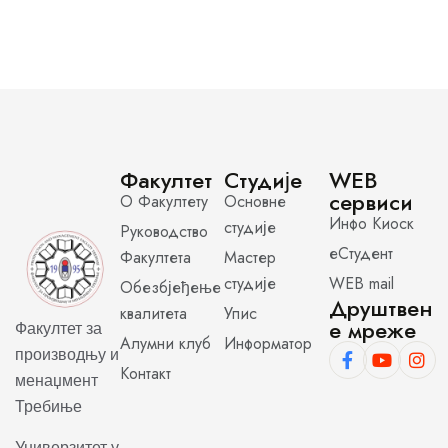
Факултет
Студије
WEB
сервиси
О Факултету
Основне
Инфо Киоск
студије
Руководство
еСтудент
Факултета
Мастер
студије
WEB mail
Обезбјеђење
Друштвен
квалитета
Упис
е мреже
Факултет за
Алумни клуб
Информатор
производњу и
Контакт
менаџмент
Требиње
Универзитет у