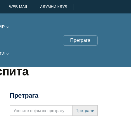
WEB MAIL
АЛУМНИ КЛУБ
ИР
Претрага
ТИ
спита
Претрага
Search
for: