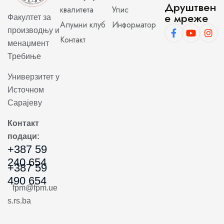
Друштвен
квалитета
Упис
е мреже
Факултет за
Алумни клуб
Информатор
производњу и
Контакт
менаџмент
Требиње
Универзитет у
Источном
Сарајеву
Контакт
подаци:
+387 59
240 654
+387 59
490 654
fpm@fpm.ue
s.rs.ba