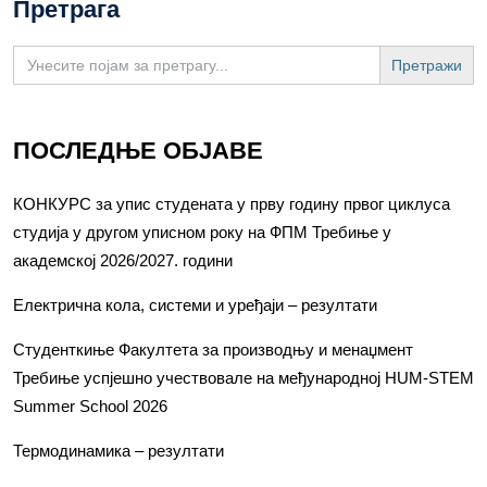
Претрага
Search
for:
ПОСЛЕДЊЕ ОБЈАВЕ
КОНКУРС за упис студената у прву годину првог циклуса
студија у другом уписном року на ФПМ Требиње у
академској 2026/2027. години
Електрична кола, системи и уређаји – резултати
Студенткиње Факултета за производњу и менаџмент
Требиње успјешно учествовале на међународној HUM-STEM
Summer School 2026
Термодинамика – резултати