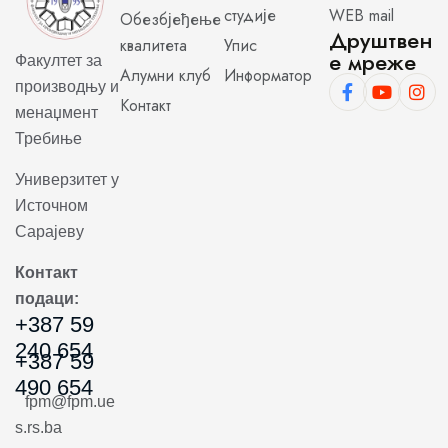
студије
WEB mail
Обезбјеђење
Друштвен
квалитета
Упис
е мреже
Факултет за
Алумни клуб
Информатор
производњу и
Контакт
менаџмент
Требиње
Универзитет у
Источном
Сарајеву
Контакт
подаци:
+387 59
240 654
+387 59
490 654
fpm@fpm.ue
s.rs.ba