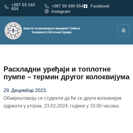
+387 59 240
+387 59 490 654
Facebook
654
Instagram
Расхладни уређаји и топлотне
пумпе – термин другог колоквијума
29. Децембар 2023.
Обавјештавају се студенти да ће се други колоквијум
одржати у уторак, 23.02.2024. године у 10.00 часова.