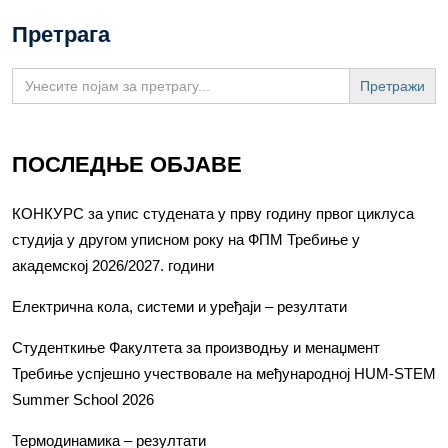
Претрага
Search
for:
ПОСЛЕДЊЕ ОБЈАВЕ
КОНКУРС за упис студената у прву годину првог циклуса
студија у другом уписном року на ФПМ Требиње у
академској 2026/2027. години
Електрична кола, системи и уређаји – резултати
Студенткиње Факултета за производњу и менаџмент
Требиње успјешно учествовале на међународној HUM-STEM
Summer School 2026
Термодинамика – резултати