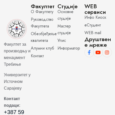
Факултет
Студије
WEB
сервиси
О Факултету
Основне
Инфо Киоск
студије
Руководство
еСтудент
Факултета
Мастер
студије
WEB mail
Обезбјеђење
Друштвен
квалитета
Упис
е мреже
Факултет за
Алумни клуб
Информатор
производњу и
Контакт
менаџмент
Требиње
Универзитет у
Источном
Сарајеву
Контакт
подаци:
+387 59