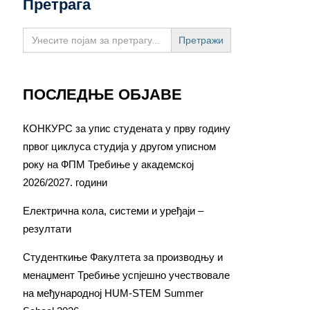
Претрага
Search
for:
ПОСЛЕДЊЕ ОБЈАВЕ
КОНКУРС за упис студената у прву годину
првог циклуса студија у другом уписном
року на ФПМ Требиње у академској
2026/2027. години
Електрична кола, системи и уређаји –
резултати
Студенткиње Факултета за производњу и
менаџмент Требиње успјешно учествовале
на међународној HUM-STEM Summer