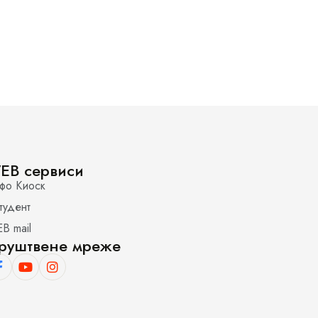
EB сервиси
фо Киоск
тудент
B mail
руштвене мреже