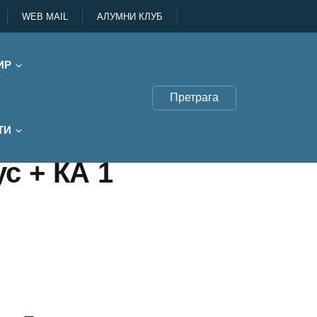
WEB MAIL
АЛУМНИ КЛУБ
ИР
Претрага
ТИ
с + КА 1