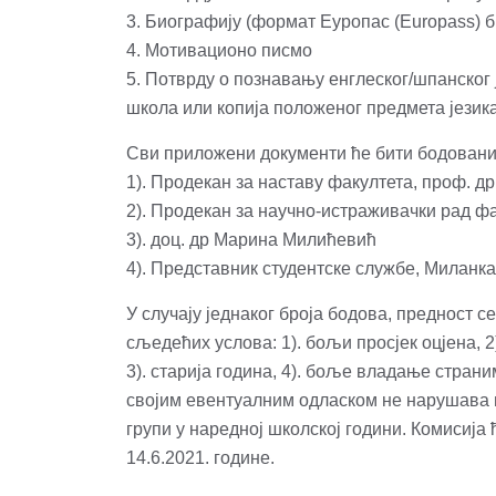
3. Биографију (формат Еуропас (Europass) б
4. Мотивационо писмо
5. Потврду о познавању енглеског/шпанског 
школа или копија положеног предмета језика
Сви приложени документи ће бити бодовани о
1). Продекан за наставу факултета, проф. д
2). Продекан за научно-истраживачки рад ф
3). доц. др Марина Милићевић
4). Представник студентске службе, Миланк
У случају једнаког броја бодова, предност с
сљедећих услова: 1). бољи просјек оцјена, 
3). старија година, 4). боље владање страни
својим евентуалним одласком не нарушава 
групи у наредној школској години. Комисија 
14.6.2021. године.