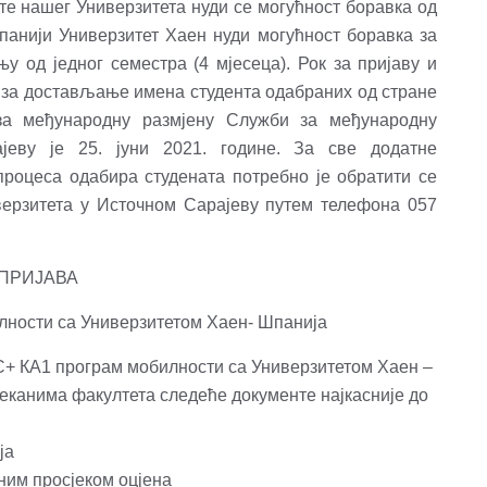
те нашег Универзитета нуди се могућност боравка од
панији Универзитет Хаен нуди могућност боравка за
њу од једног семестра (4 мјесеца). Рок за пријаву и
 а за достављање имена студента одабраних од стране
за међународну размјену Служби за међународну
јеву је 25. јуни 2021. године. За све додатне
роцеса одабира студената потребно је обратити се
ерзитета у Источном Сарајеву путем телефона 057
ПРИЈАВА
лности са Универзитетом Хаен- Шпанија
+ КА1 програм мобилности са Универзитетом Хаен –
деканима факултета следеће документе најкасније до
ја
ним просјеком оцјена