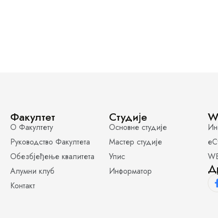
Факултет
Студије
W
О Факултету
Основне студије
Ин
Руководство Факултета
Мастер студије
еС
Обезбјеђење квалитета
Упис
WE
Д
Алумни клуб
Информатор
Контакт