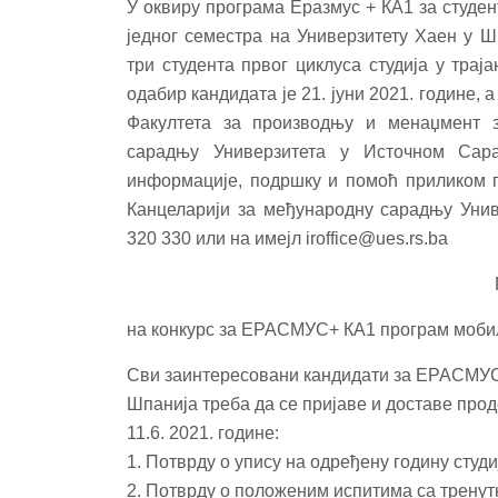
У оквиру програма Еразмус + КА1 за студен
једног семестра на Универзитету Хаен у Ш
три студента првог циклуса студија у траја
одабир кандидата је 21. jуни 2021. године,
Факултета за производњу и менаџмент 
сарадњу Универзитета у Источном Сара
информације, подршку и помоћ приликом п
Канцеларији за међународну сарадњу Унив
320 330 или на имејл
iroffice@ues.rs.ba
на конкурс за ЕРАСМУС+ КА1 програм моби
Сви заинтересовани кандидати за ЕРАСМУС
Шпанија треба да се пријаве и доставе про
11.6. 2021. године:
1. Потврду о упису на одређену годину студи
2. Потврду о положеним испитима са тренут