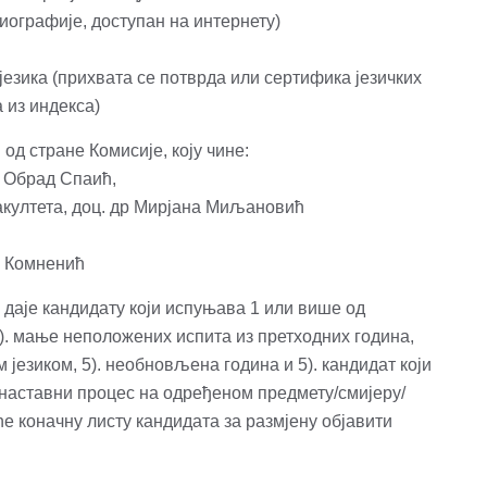
иографије, доступан на интернету)
језика (прихвата се потврда или сертифика језичких
 из индекса)
д стране Комисије, коју чине:
р Обрад Спаић,
акултета, доц. др Мирјана Миљановић
а Комненић
е даје кандидату који испуњава 1 или више од
2). мање неположених испита из претходних година,
м језиком, 5). необновљена година и 5). кандидат који
наставни процес на одређеном предмету/смијеру/
ће коначну листу кандидата за размјену објавити