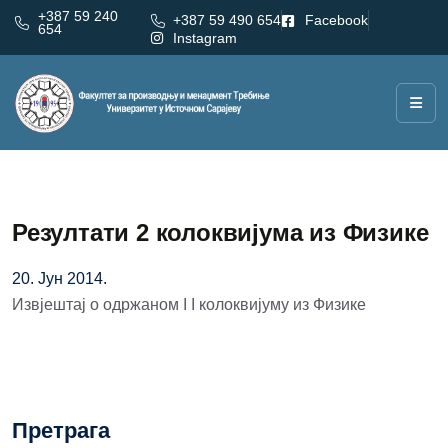
+387 59 240
+387 59 490 654
Facebook
654
Instagram
Резултати 2 колоквијума из Физике
20. Јун 2014.
Извјештај о одржаном I I колоквијуму из Физике
Претрага