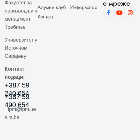
е мреже
Факултет за
Алумни клуб
Информатор
производњу и
Контакт
менаџмент
Требиње
Универзитет у
Источном
Сарајеву
Контакт
подаци:
+387 59
240 654
+387 59
490 654
fpm@fpm.ue
s.rs.ba