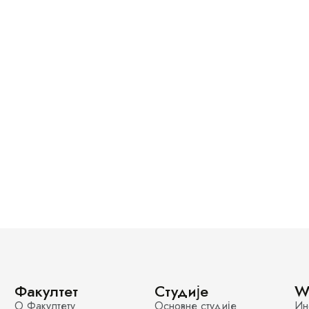
Факултет
Студије
W
О Факултету
Основне студије
Ин