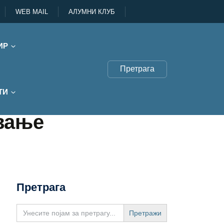
WEB MAIL
АЛУМНИ КЛУБ
ИР
Претрага
ТИ
овање
Претрага
Search
for: