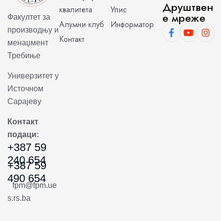
Друштвен
квалитета
Упис
е мреже
Факултет за
Алумни клуб
Информатор
производњу и
Контакт
менаџмент
Требиње
Универзитет у
Источном
Сарајеву
Контакт
подаци:
+387 59
240 654
+387 59
490 654
fpm@fpm.ue
s.rs.ba