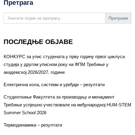
Претрага
Search
for:
ПОСЛЕДЊЕ ОБЈАВЕ
КОНКУРС за упис студената у прву годину првог циклуса
студија у другом уписном року на ФПМ Требиње у
академској 2026/2027. години
Електрична кола, системи и уређаји – резултати
Студенткиње Факултета за производњу и менаџмент
Требиње успјешно учествовале на међународној HUM-STEM
Summer School 2026
Термодинамика – резултати