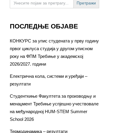
for:
ПОСЛЕДЊЕ ОБЈАВЕ
КОНКУРС за упис студената у прву годину
првог циклуса студија у другом уписном
року на ФПМ Требиње у академској
2026/2027. години
Електрична кола, системи и уређаји –
резултати
Студенткиње Факултета за производњу и
менаџмент Требиње успјешно учествовале
на међународној HUM-STEM Summer
School 2026
Термодинамика – резултати