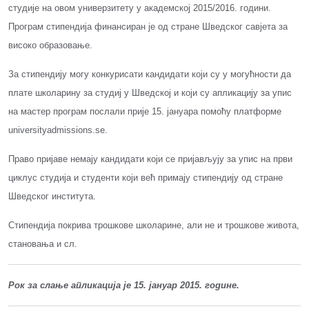
студије на овом универзитету у академској 2015/2016. години.
Програм стипендија финансиран је од стране Шведског савјета за
високо образовање.
За стипендију могу конкурисати кандидати који су у могућности да
плате школарину за студиј у Шведској и који су апликацију за упис
на мастер програм послали прије 15. јануара помоћу платформе
universityadmissions.se.
Право пријаве немају кандидати који се пријављују за упис на први
циклус студија и студенти који већ примају стипендију од стране
Шведског института.
Стипендија покрива трошкове школарине, али не и трошкове живота,
становања и сл.
Рок за слање апликација је 15. јануар 2015. године.