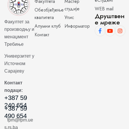
еСтудент
Факултета
Мастер
студије
WEB mail
Обезбјеђење
Друштвен
квалитета
Упис
е мреже
Факултет за
Алумни клуб
Информатор
производњу и
Контакт
менаџмент
Требиње
Универзитет у
Источном
Сарајеву
Контакт
подаци:
+387 59
240 654
+387 59
490 654
fpm@fpm.ue
s.rs.ba