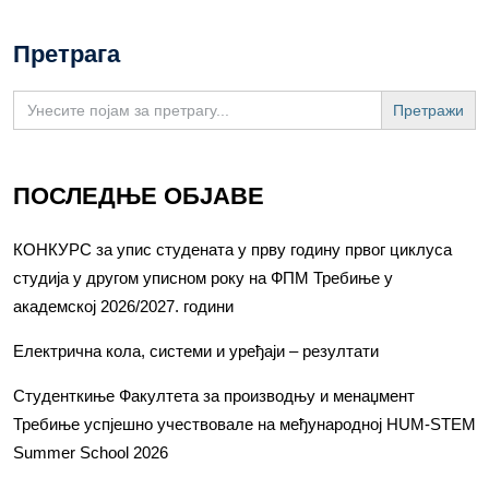
Претрага
Search
for:
ПОСЛЕДЊЕ ОБЈАВЕ
КОНКУРС за упис студената у прву годину првог циклуса
студија у другом уписном року на ФПМ Требиње у
академској 2026/2027. години
Електрична кола, системи и уређаји – резултати
Студенткиње Факултета за производњу и менаџмент
Требиње успјешно учествовале на међународној HUM-STEM
Summer School 2026