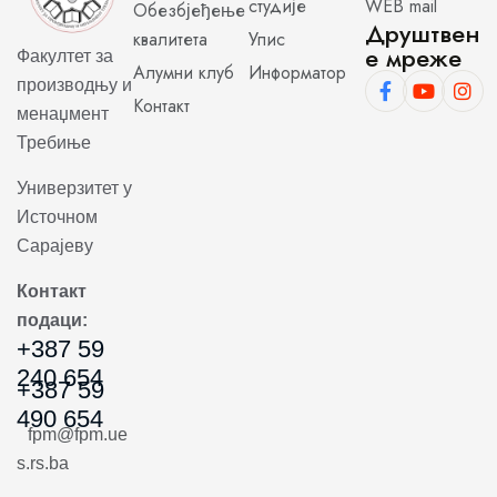
студије
WEB mail
Обезбјеђење
Друштвен
квалитета
Упис
е мреже
Факултет за
Алумни клуб
Информатор
производњу и
Контакт
менаџмент
Требиње
Универзитет у
Источном
Сарајеву
Контакт
подаци:
+387 59
240 654
+387 59
490 654
fpm@fpm.ue
s.rs.ba