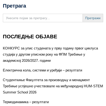
Претрага
Search
for:
ПОСЛЕДЊЕ ОБЈАВЕ
КОНКУРС за упис студената у прву годину првог циклуса
студија у другом уписном року на ФПМ Требиње у
академској 2026/2027. години
Електрична кола, системи и уређаји – резултати
Студенткиње Факултета за производњу и менаџмент
Требиње успјешно учествовале на међународној HUM-STEM
Summer School 2026
Термодинамика – резултати