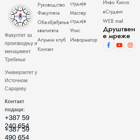
Инфо Киоск
студије
Руководство
еСтудент
Факултета
Мастер
студије
WEB mail
Обезбјеђење
Друштвен
квалитета
Упис
е мреже
Факултет за
Алумни клуб
Информатор
производњу и
Контакт
менаџмент
Требиње
Универзитет у
Источном
Сарајеву
Контакт
подаци:
+387 59
240 654
+387 59
490 654