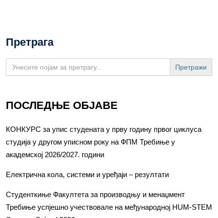
Претрага
Search
for:
ПОСЛЕДЊЕ ОБЈАВЕ
КОНКУРС за упис студената у прву годину првог циклуса
студија у другом уписном року на ФПМ Требиње у
академској 2026/2027. години
Електрична кола, системи и уређаји – резултати
Студенткиње Факултета за производњу и менаџмент
Требиње успјешно учествовале на међународној HUM-STEM