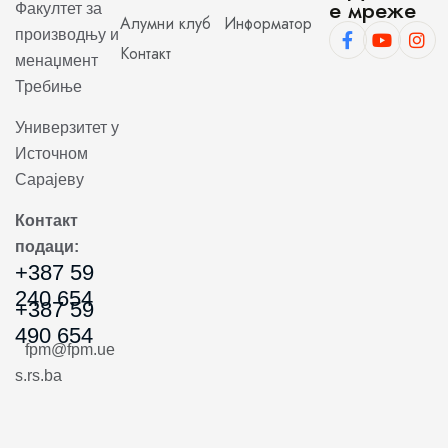
е мреже
Факултет за
Алумни клуб
Информатор
производњу и
Контакт
менаџмент
Требиње
Универзитет у
Источном
Сарајеву
Контакт
подаци:
+387 59
240 654
+387 59
490 654
fpm@fpm.ue
s.rs.ba