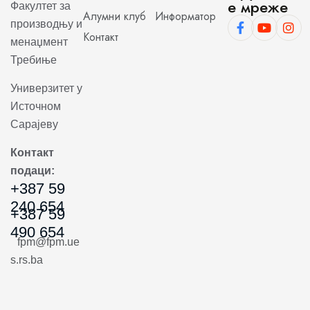
е мреже
Факултет за
Алумни клуб
Информатор
производњу и
Контакт
менаџмент
Требиње
Универзитет у
Источном
Сарајеву
Контакт
подаци:
+387 59
240 654
+387 59
490 654
fpm@fpm.ue
s.rs.ba