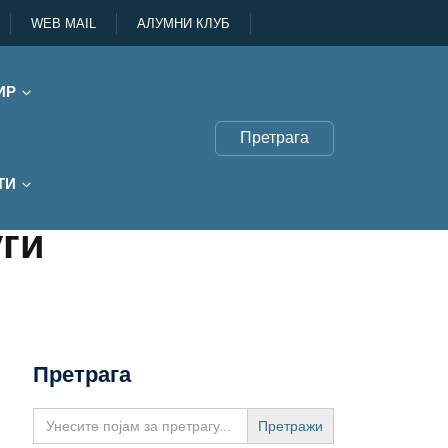
WEB MAIL
АЛУМНИ КЛУБ
ИР
Претрага
ТИ
уги
Претрага
Search
for: