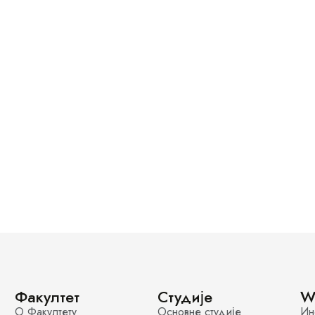
Факултет
Студије
W
О Факултету
Основне студије
Ин