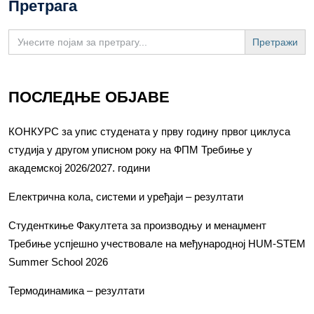
Претрага
Search
for:
ПОСЛЕДЊЕ ОБЈАВЕ
КОНКУРС за упис студената у прву годину првог циклуса
студија у другом уписном року на ФПМ Требиње у
академској 2026/2027. години
Електрична кола, системи и уређаји – резултати
Студенткиње Факултета за производњу и менаџмент
Требиње успјешно учествовале на међународној HUM-STEM
Summer School 2026
Термодинамика – резултати