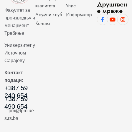
Друштвен
квалитета
Упис
е мреже
Факултет за
Алумни клуб
Информатор
производњу и
Контакт
менаџмент
Требиње
Универзитет у
Источном
Сарајеву
Контакт
подаци:
+387 59
240 654
+387 59
490 654
fpm@fpm.ue
s.rs.ba