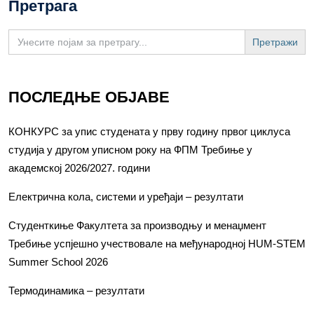
Претрага
Search
for:
ПОСЛЕДЊЕ ОБЈАВЕ
КОНКУРС за упис студената у прву годину првог циклуса
студија у другом уписном року на ФПМ Требиње у
академској 2026/2027. години
Електрична кола, системи и уређаји – резултати
Студенткиње Факултета за производњу и менаџмент
Требиње успјешно учествовале на међународној HUM-STEM
Summer School 2026
Термодинамика – резултати