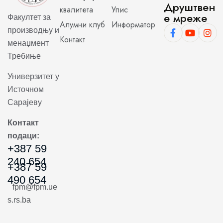
Друштвен
квалитета
Упис
е мреже
Факултет за
Алумни клуб
Информатор
производњу и
Контакт
менаџмент
Требиње
Универзитет у
Источном
Сарајеву
Контакт
подаци:
+387 59
240 654
+387 59
490 654
fpm@fpm.ue
s.rs.ba