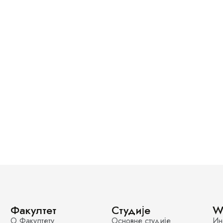
Факултет
Студије
W
О Факултету
Основне студије
Ин