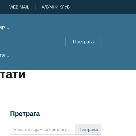
WEB MAIL
АЛУМНИ КЛУБ
ИР
Претрага
ТИ
тати
Претрага
Search
for: