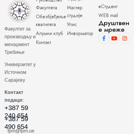
еСтудент
Факултета
Мастер
студије
WEB mail
Обезбјеђење
Друштвен
квалитета
Упис
е мреже
Факултет за
Алумни клуб
Информатор
производњу и
Контакт
менаџмент
Требиње
Универзитет у
Источном
Сарајеву
Контакт
подаци:
+387 59
240 654
+387 59
490 654
fpm@fpm.ue