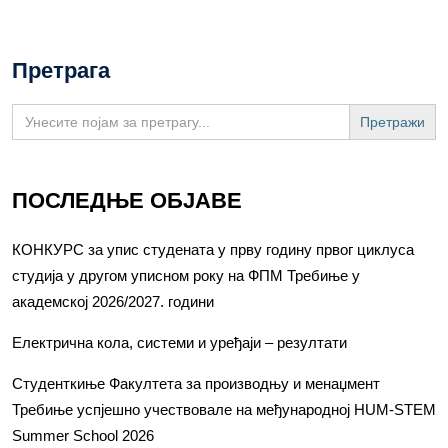
Претрага
Search
for:
ПОСЛЕДЊЕ ОБЈАВЕ
КОНКУРС за упис студената у прву годину првог циклуса
студија у другом уписном року на ФПМ Требиње у
академској 2026/2027. години
Електрична кола, системи и уређаји – резултати
Студенткиње Факултета за производњу и менаџмент
Требиње успјешно учествовале на међународној HUM-STEM
Summer School 2026