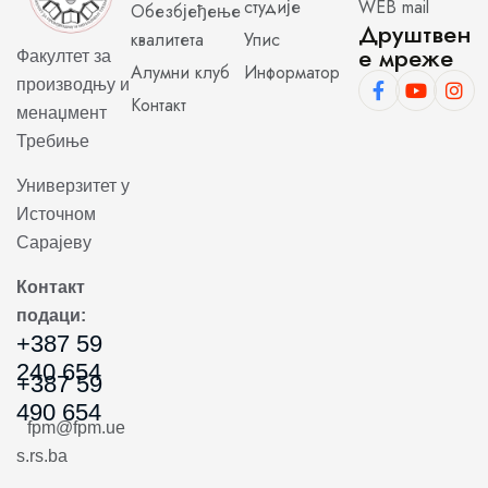
студије
WEB mail
Обезбјеђење
Друштвен
квалитета
Упис
е мреже
Факултет за
Алумни клуб
Информатор
производњу и
Контакт
менаџмент
Требиње
Универзитет у
Источном
Сарајеву
Контакт
подаци:
+387 59
240 654
+387 59
490 654
fpm@fpm.ue
s.rs.ba