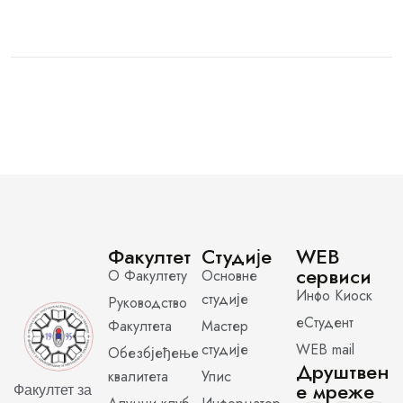
Факултет
Студије
WEB
сервиси
О Факултету
Основне
Инфо Киоск
студије
Руководство
еСтудент
Факултета
Мастер
студије
WEB mail
Обезбјеђење
Друштвен
квалитета
Упис
е мреже
Факултет за