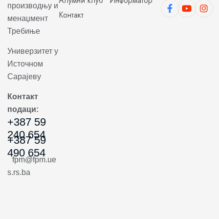
Алумни клуб
Информатор
производњу и
Контакт
менаџмент
Требиње
Универзитет у
Источном
Сарајеву
Контакт
подаци:
+387 59
240 654
+387 59
490 654
fpm@fpm.ue
s.rs.ba