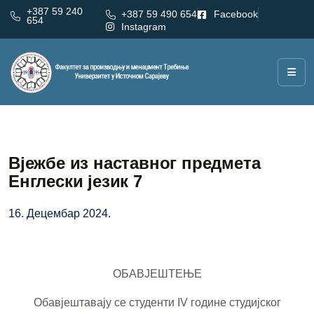
+387 59 240
+387 59 490 654
Facebook
654
Instagram
Вјежбе из наставног предмета
Енглески језик 7
16. Децембар 2024.
ОБАВЈЕШТЕЊЕ
Обавјештавају се студенти IV године студијског