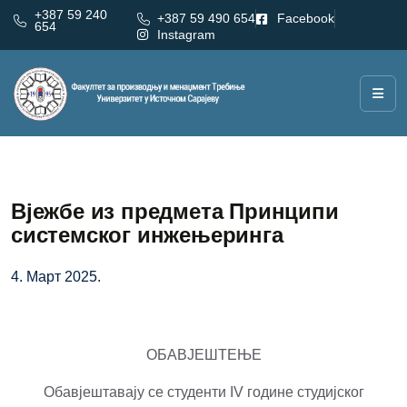
+387 59 240
+387 59 490 654
Facebook
654
Instagram
Вјежбе из предмета Принципи
системског инжењеринга
4. Март 2025.
ОБАВЈЕШТЕЊЕ
Обавјештавају се студенти IV године студијског