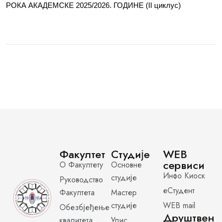
РОКА АКАДЕМСКЕ 2025/2026. ГОДИНЕ (II циклус)
Факултет
Студије
WEB
сервиси
О Факултету
Основне
Инфо Киоск
студије
Руководство
еСтудент
Факултета
Мастер
студије
WEB mail
Обезбјеђење
Друштвен
квалитета
Упис