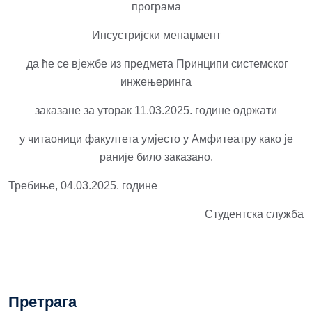
програма
Инсустријски менаџмент
да ће се вјежбе из предмета Принципи системског
инжењеринга
заказане за уторак 11.03.2025. године одржати
у читаоници факултета умјесто у Амфитеатру како је
раније било заказано.
Требиње, 04.03.2025. године
Студентска служба
Претрага