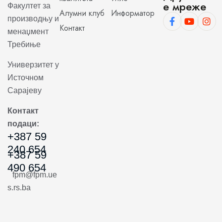
е мреже
Факултет за
Алумни клуб
Информатор
производњу и
Контакт
менаџмент
Требиње
Универзитет у
Источном
Сарајеву
Контакт
подаци:
+387 59
240 654
+387 59
490 654
fpm@fpm.ue
s.rs.ba