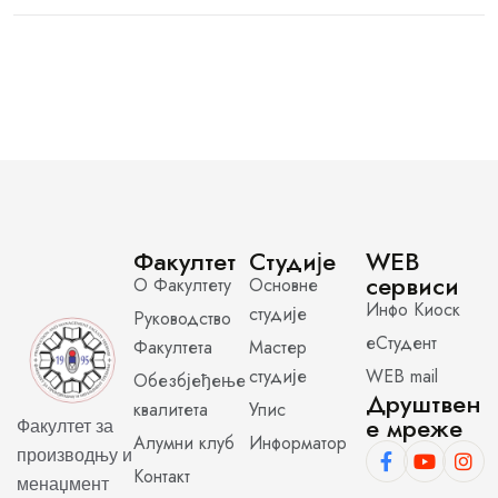
Факултет
Студије
WEB
сервиси
О Факултету
Основне
Инфо Киоск
студије
Руководство
еСтудент
Факултета
Мастер
студије
WEB mail
Обезбјеђење
Друштвен
квалитета
Упис
е мреже
Факултет за
Алумни клуб
Информатор
производњу и
Контакт
менаџмент