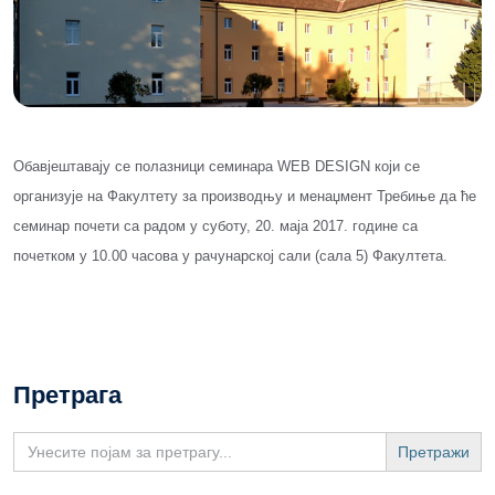
Обавјештавају се полазници семинара WEB DESIGN који се
организује на Факултету за производњу и менаџмент Требиње да ће
семинар почети са радом у суботу, 20. маја 2017. године са
почетком у 10.00 часова у рачунарској сали (сала 5) Факултета.
Претрага
Search
for: