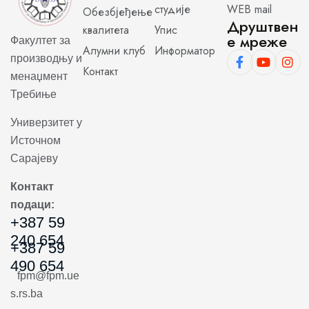
студије
WEB mail
Обезбјеђење
Друштвен
квалитета
Упис
е мреже
Факултет за
Алумни клуб
Информатор
производњу и
Контакт
менаџмент
Требиње
Универзитет у
Источном
Сарајеву
Контакт
подаци:
+387 59
240 654
+387 59
490 654
fpm@fpm.ue
s.rs.ba