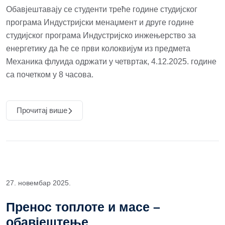
Обавјештавају се студенти треће године студијског
програма Индустријски менаџмент и друге године
студијског програма Индустријско инжењерство за
енергетику да ће се први колоквијум из предмета
Механика флуида одржати у четвртак, 4.12.2025. године
са почетком у 8 часова.
Прочитај више
27. новембар 2025.
Пренос топлоте и масе –
обавјештење