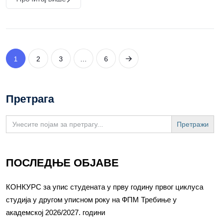
1
2
3
…
6
Претрага
Search
for:
ПОСЛЕДЊЕ ОБЈАВЕ
КОНКУРС за упис студената у прву годину првог циклуса
студија у другом уписном року на ФПМ Требиње у
академској 2026/2027. години