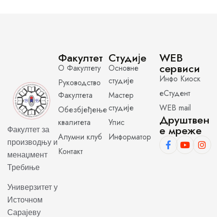
Факултет
Студије
WEB
сервиси
О Факултету
Основне
Инфо Киоск
студије
Руководство
еСтудент
Факултета
Мастер
студије
WEB mail
Обезбјеђење
Друштвен
квалитета
Упис
е мреже
Факултет за
Алумни клуб
Информатор
производњу и
Контакт
менаџмент
Требиње
Универзитет у
Источном
Сарајеву