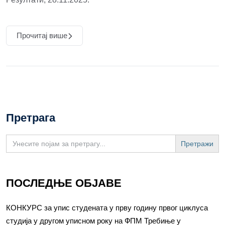
Прочитај више
Претрага
Search
for:
ПОСЛЕДЊЕ ОБЈАВЕ
КОНКУРС за упис студената у прву годину првог циклуса
студија у другом уписном року на ФПМ Требиње у