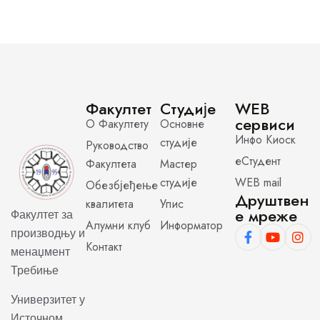
Факултет
Студије
WEB
сервиси
О Факултету
Основне
Инфо Киоск
студије
Руководство
еСтудент
Факултета
Мастер
студије
WEB mail
Обезбјеђење
Друштвен
квалитета
Упис
е мреже
Факултет за
Алумни клуб
Информатор
производњу и
Контакт
менаџмент
Требиње
Универзитет у
Источном