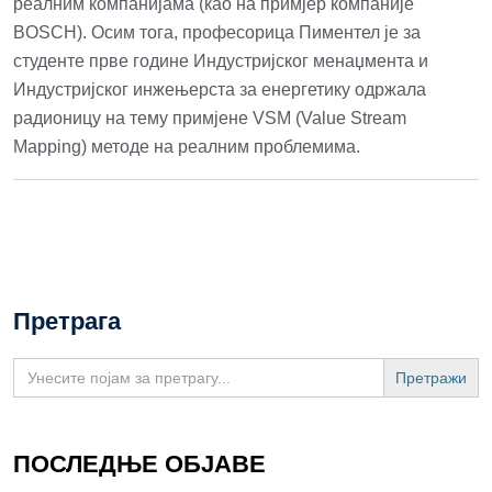
реалним компанијама (као на примјер компаније
BOSCH). Осим тога, професорица Пиментел је за
студенте прве године Индустријског менаџмента и
Индустријског инжењерста за енергетику одржала
радионицу на тему примјене VSM (Value Stream
Mapping) методе на реалним проблемима.
Претрага
Search
for:
ПОСЛЕДЊЕ ОБЈАВЕ