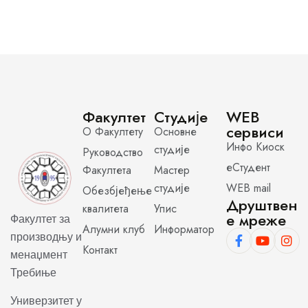
Факултет
Студије
WEB
сервиси
О Факултету
Основне
Инфо Киоск
студије
Руководство
еСтудент
Факултета
Мастер
студије
WEB mail
Обезбјеђење
Друштвен
квалитета
Упис
е мреже
Факултет за
Алумни клуб
Информатор
производњу и
Контакт
менаџмент
Требиње
Универзитет у