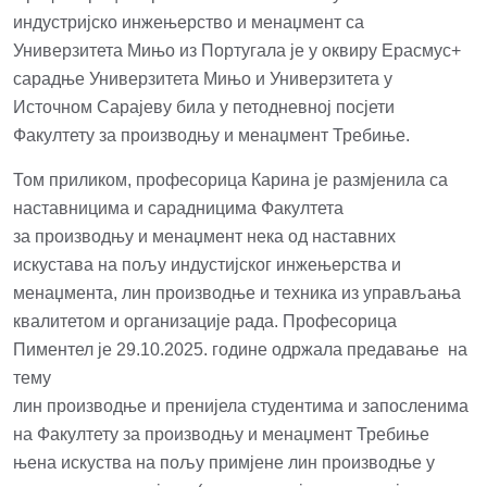
индустријско инжењерство и менaџмент са
Универзитета Мињо из Португала је у оквиру Ерасмус+
сарадње Универзитета Мињо и Универзитета у
Источном Сарајеву била у петодневној посјети
Факултету за производњу и менаџмент Требиње.
Том приликом, професорица Карина je размјенила са
наставницима и сарадницима Факултета
за производњу и менаџмент нека од наставних
искустава на пољу индустијског инжењерства и
менаџмента, лин производње и техника из управљања
квалитетом и организације рада. Професорица
Пиментел је 29.10.2025. године одржала предавање на
тему
лин производње и пренијела студентима и запосленимa
на Факултету за производњу и менаџмент Требиње
њена искуства на пољу примјене лин производње у