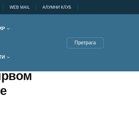
WEB MAIL
АЛУМНИ КЛУБ
ИР
Претрага
ТИ
првом
е