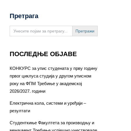
Претрага
Search
for:
ПОСЛЕДЊЕ ОБЈАВЕ
КОНКУРС за упис студената у прву годину
првог циклуса студија у другом уписном
року на ФПМ Требиње у академској
2026/2027. години
Електрична кола, системи и уређаји –
резултати
Студенткиње Факултета за производњу и
менаџмент Требиње успјешно учествовале