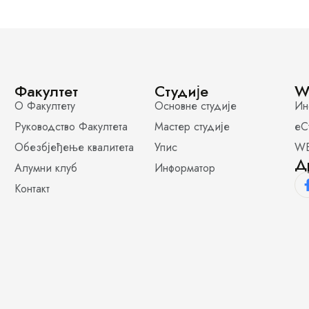
Факултет
Студије
W
О Факултету
Основне студије
Ин
Руководство Факултета
Мастер студије
еС
Обезбјеђење квалитета
Упис
WE
Д
Алумни клуб
Информатор
Контакт