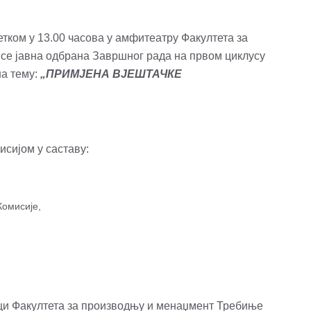
етком у 13.00 часова у амфитеатру Факултета за
е јавна одбрана Завршног рада на првом циклусу
а тему:
„ПРИМЈЕНА ВЈЕШТАЧКЕ
сијом у саставу:
омисије,
ци Факултета за производњу и менаџмент Требиње