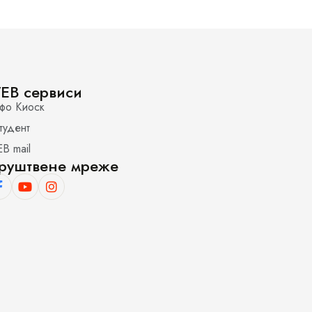
EB сервиси
фо Киоск
тудент
B mail
руштвене мреже