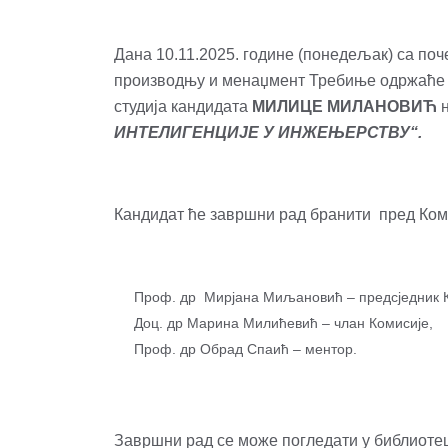
Дана 10.11.2025. године (понедељак) са поч
производњу и менаџмент Требиње одржаће с
студија кандидата
МИЛИЦЕ МИЛАНОВИЋ
н
ИНТЕЛИГЕНЦИЈЕ У ИНЖЕЊЕРСТВУ“.
Кандидат ће завршни рад бранити пред Коми
Проф. др Мирјана Миљановић – предсједник К
Доц. др Марина Милићевић – члан Комисије,
Проф. др Обрад Спаић – ментор.
Завршни рад се може погледати у библиоте