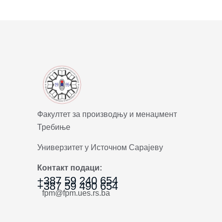
Факултет за производњу и менаџмент
Требиње
Универзитет у Источном Сарајеву
Контакт подаци:
+387 59 240 654
+387 59 490 654
fpm@fpm.ues.rs.ba